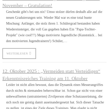
November – Gratulation!
Geschenkt gibt's bei uns nix! Umso stolzer dürfen deshalb alle auf die
neuen Graduierungen sein. Wieder Mal war es eine total bunte
Mischung: Anfänger, die stolz ihren 1. Schülergrad bestanden haben
Wiedereinsteiger, die voll Gas gegeben haben Ein "Papa-Tochter-
Projekt" (wie cool!!!) Mega motivierte Jugendliche (Kunststück... bei
den motivierten Jugendtrainern!) Schüler,…
WEITERLESEN
12. Oktober 2025 : „Vermeiden statt Verteidigen“
Erkenntnisreiches Training am 11. Oktober
Leider ist nicht allen bewusst, dass die Dynamik eines Messerangriffes
durch nichts & niemanden beherrschbar ist. Schon gar nicht von einer
unbewaffneten (untrainierten) Zivilperson ohne Schutzausrüstung, die
sich noch nie geistig damit auseinandergesetzt hat. Sich dieser Tatsache
zu stellen, ist eines der Ziele dieses Trainings. Man glaubt ja nicht,