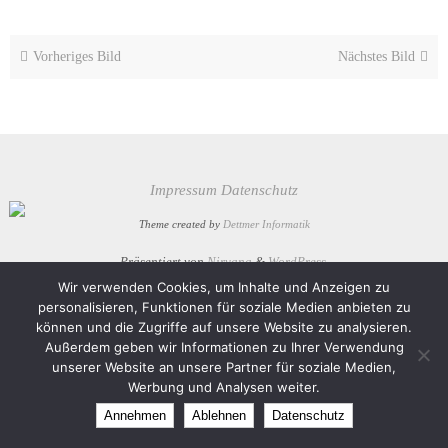
Vorheriges Bild
Nächstes Bild
Impressum
Datenschutz
Theme created by
Dettmer Informatik
Präsentiert von
Nirvana
&
WordPress.
Wir verwenden Cookies, um Inhalte und Anzeigen zu
personalisieren, Funktionen für soziale Medien anbieten zu
können und die Zugriffe auf unsere Website zu analysieren.
Außerdem geben wir Informationen zu Ihrer Verwendung
unserer Website an unsere Partner für soziale Medien,
Werbung und Analysen weiter.
Annehmen
Ablehnen
Datenschutz