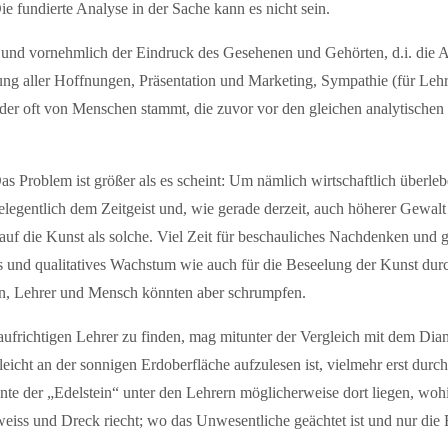
ie fundierte Analyse in der Sache kann es nicht sein.
 und vornehmlich der Eindruck des Gesehenen und Gehörten, d.i. die Au
ung aller Hoffnungen, Präsentation und Marketing, Sympathie (für Leh
er oft von Menschen stammt, die zuvor vor den gleichen analytischen 
as Problem ist größer als es scheint: Um nämlich wirtschaftlich überl
elegentlich dem Zeitgeist und, wie gerade derzeit, auch höherer Gewal
 auf die Kunst als solche. Viel Zeit für beschauliches Nachdenken und 
s und qualitatives Wachstum wie auch für die Beseelung der Kunst dur
 Lehrer und Mensch könnten aber schrumpfen.
ufrichtigen Lehrer zu finden, mag mitunter der Vergleich mit dem Diam
ht leicht an der sonnigen Erdoberfläche aufzulesen ist, vielmehr erst d
 der „Edelstein“ unter den Lehrern möglicherweise dort liegen, wohin
weiss und Dreck riecht; wo das Unwesentliche geächtet ist und nur die E