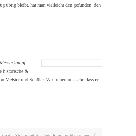
 übrig bleibt, hat man vielleicht den gefunden, den
er Messerkampf
.
e historische &
on Meister und Schüler. Wir freuen uns sehr, dass er
r treat – Sicherheit für Dein Kind an Halloween