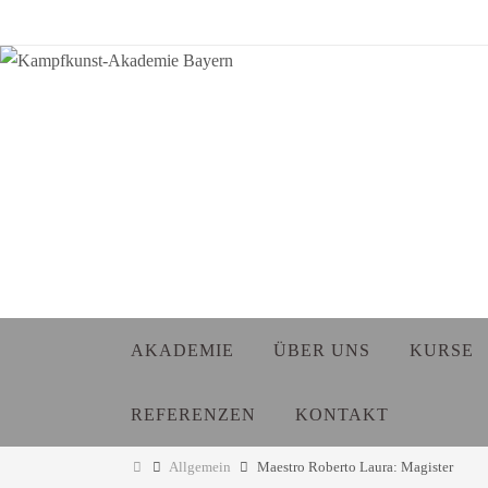
Zum
Inhalt
springen
Zum
AKADEMIE
ÜBER UNS
KURSE
Inhalt
springen
REFERENZEN
KONTAKT
Start
Allgemein
Maestro Roberto Laura: Magister