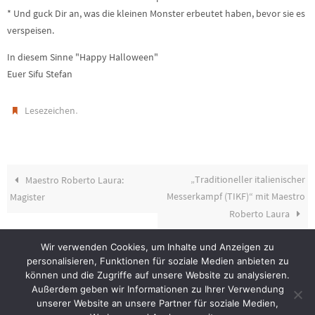
* Und guck Dir an, was die kleinen Monster erbeutet haben, bevor sie es
verspeisen.
In diesem Sinne "Happy Halloween"
Euer Sifu Stefan
.
Lesezeichen
„Traditioneller italienischer
Maestro Roberto Laura:
Messerkampf (TIKF)“ mit Maestro
Magister
Roberto Laura
Wir verwenden Cookies, um Inhalte und Anzeigen zu
personalisieren, Funktionen für soziale Medien anbieten zu
können und die Zugriffe auf unsere Website zu analysieren.
Außerdem geben wir Informationen zu Ihrer Verwendung
unserer Website an unsere Partner für soziale Medien,
Impressum
Datenschutz