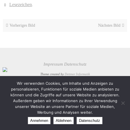
Lesezeichen
.
Vorheriges Bild
Nächstes Bild
Impressum
Datenschutz
Theme created by
Dettmer Informatik
Wir verwenden Cookies, um Inhalte und Anzeigen zu
Präsentiert von
Nirvana
&
WordPress.
personalisieren, Funktionen für soziale Medien anbieten zu
können und die Zugriffe auf unsere Website zu analysieren.
Außerdem geben wir Informationen zu Ihrer Verwendung
unserer Website an unsere Partner für soziale Medien,
Werbung und Analysen weiter.
Annehmen
Ablehnen
Datenschutz