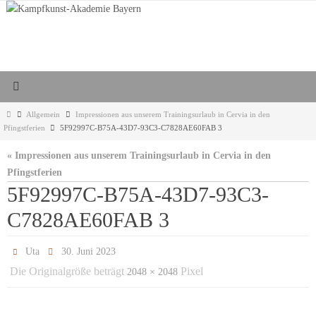
Zum
Inhalt
springen
Start
Allgemein
Impressionen aus unserem Trainingsurlaub in Cervia in den
Pfingstferien
5F92997C-B75A-43D7-93C3-C7828AE60FAB 3
« Impressionen aus unserem Trainingsurlaub in Cervia in den
Pfingstferien
5F92997C-B75A-43D7-93C3-
C7828AE60FAB 3
Uta
30. Juni 2023
Die Originalgröße beträgt
Pixel
2048 × 2048