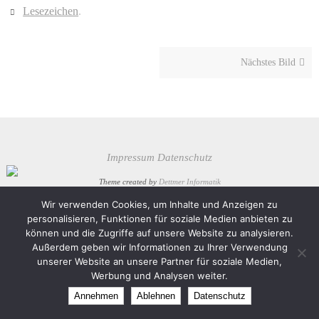
Lesezeichen
.
Nächstes Bild
Impressum
Datenschutz
Theme created by
Dettmer Informatik
Wir verwenden Cookies, um Inhalte und Anzeigen zu
Präsentiert von
Nirvana
&
WordPress.
personalisieren, Funktionen für soziale Medien anbieten zu
können und die Zugriffe auf unsere Website zu analysieren.
Außerdem geben wir Informationen zu Ihrer Verwendung
unserer Website an unsere Partner für soziale Medien,
Werbung und Analysen weiter.
Annehmen
Ablehnen
Datenschutz