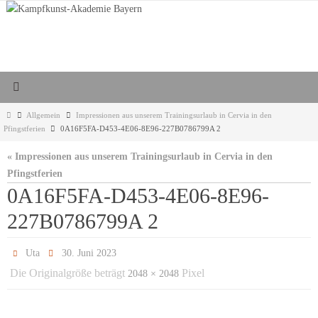
Zum
Inhalt
springen
Start
Allgemein
Impressionen aus unserem Trainingsurlaub in Cervia in den
Pfingstferien
0A16F5FA-D453-4E06-8E96-227B0786799A 2
« Impressionen aus unserem Trainingsurlaub in Cervia in den
Pfingstferien
0A16F5FA-D453-4E06-8E96-
227B0786799A 2
Uta
30. Juni 2023
Die Originalgröße beträgt
Pixel
2048 × 2048