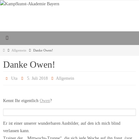
Zum
Inhalt
springen
Start
Allgemein
Danke Owen!
Danke Owen!
Uta
5. Juli 2018
Allgemein
Kennt Ihr eigentlich
Owen
?
Er ist einer unserer wunderbaren Ausbilder, auf den ich mich blind
verlassen kann.
Trainer der „Mittwochs-Truppe“, die sich jede Woche auf ihn freut (vor