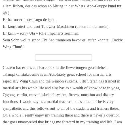
allem Ruben, der das schon ab Mittag in der Whats App-Gruppe kund tut
🙂 ).
Er hat unser neues Logo designt.
Er konstruiert und baut Tatowier-Maschinen (
davon in hier mehr)
.
Er kann – sorry Uta – tolle Flipcharts zeichnen.
Sein Sohn wollte schon Chi Sao trainieren bevor er laufen konnte: „Daddy,
Wing Chun!“
Gestern hat er uns auf Facebook in die Bewertungen geschrieben:
„Kampfkunst
akademie is an Absolutely
great school for martial arts
especially
Wing Chun and the weapon systems. Sifu Stefan has trained in
martial arts his whole life and also has as a wealth of knowle
dge in yoga,
Qigong, cardio, musculoske
letal system, fitness, nutrition and diatary
functions.
I would say as a martial teacher and as a mentor he is very
sympatheti
c and this follows suit to all of the students and trainers there.
On a whole I really enjoy my training there and there is never a question
that goes unanswered
that brings me forward in my training and life. I am