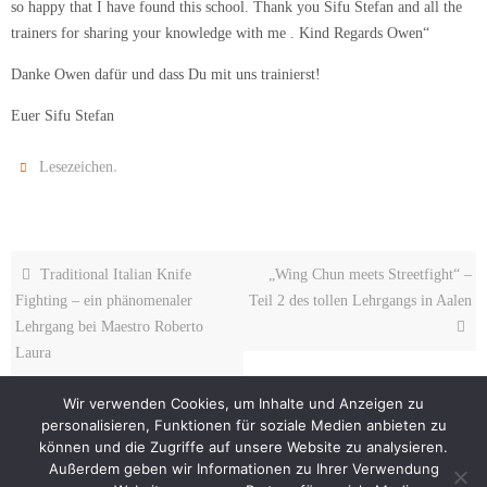
so happy that I have found this school. Thank you Sifu Stefan and all the
trainers for sharing your knowledge with me . Kind Regards Owen
“
Danke Owen dafür und dass Du mit uns trainierst!
Euer Sifu Stefan
.
Lesezeichen
Traditional Italian Knife
„Wing Chun meets Streetfight“ –
Fighting – ein phänomenaler
Teil 2 des tollen Lehrgangs in Aalen
Lehrgang bei Maestro Roberto
Laura
Wir verwenden Cookies, um Inhalte und Anzeigen zu
personalisieren, Funktionen für soziale Medien anbieten zu
können und die Zugriffe auf unsere Website zu analysieren.
Außerdem geben wir Informationen zu Ihrer Verwendung