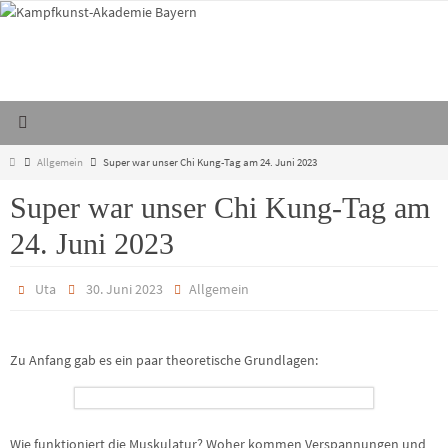
Zum
Inhalt
springen
Start
Allgemein
Super war unser Chi Kung-Tag am 24. Juni 2023
Super war unser Chi Kung-Tag am
24. Juni 2023
Uta
30. Juni 2023
Allgemein
Zu Anfang gab es ein paar theoretische Grundlagen:
Wie funktioniert die Muskulatur? Woher kommen Verspannungen und