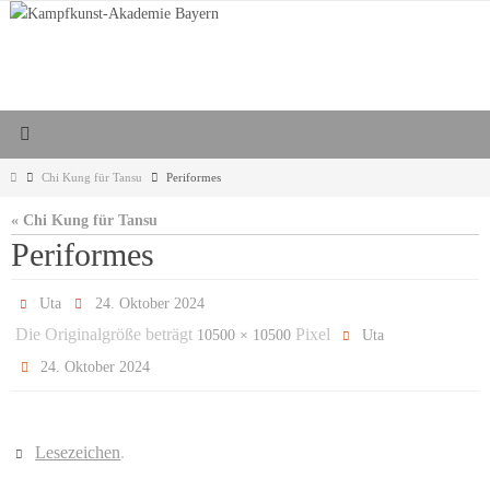
Zum
Inhalt
springen
Start
Chi Kung für Tansu
Periformes
« Chi Kung für Tansu
Periformes
Uta
24. Oktober 2024
Die Originalgröße beträgt
Pixel
10500 × 10500
Uta
24. Oktober 2024
Lesezeichen
.