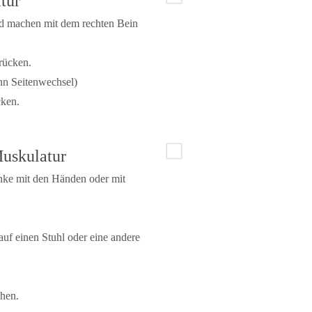
tur
und machen mit dem rechten Bein
rücken.
nn Seitenwechsel)
cken.
Muskulatur
nke mit den Händen oder mit
f einen Stuhl oder eine andere
hen.