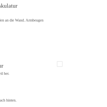
skulatur
den an die Wand. Armbeugen
ur
l her.
ach hinten.