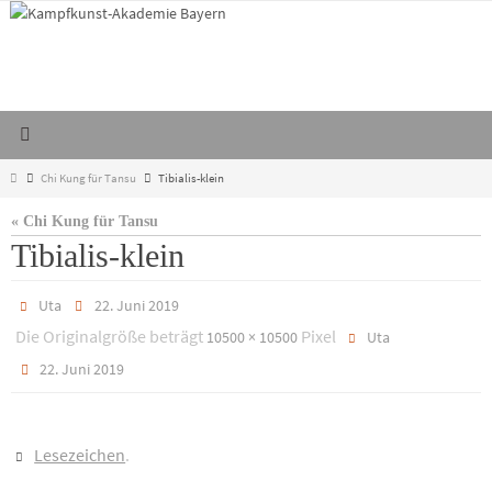
Zum
Inhalt
springen
Start
Chi Kung für Tansu
Tibialis-klein
« Chi Kung für Tansu
Tibialis-klein
Uta
22. Juni 2019
Die Originalgröße beträgt
Pixel
10500 × 10500
Uta
22. Juni 2019
Lesezeichen
.