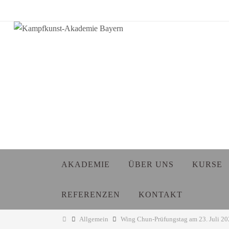
Zum
Inhalt
springen
Zum
AKADEMIE
ÜBER UNS
KURSE
Inhalt
springen
REFERENZEN
KONTAKT
Start
Allgemein
Wing Chun-Prüfungstag am 23. Juli 20