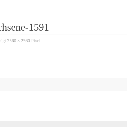
chsene-1591
rägt
2560 × 2560
Pixel