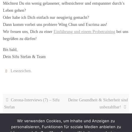
Möchtest Du ein wenig gelassener, selbstsicherer und entspannter durch’s
Leben gehen?
Oder habe ich Dich einfach nur neugierig gemacht?
Dann komm vorbei uns probiere Wing Chun und Escrima aus!
Wir freuen uns, Dich zu einer
Einführung und einem Probetraining
bei uns
begrüßen zu dürfen!
Bis bald,
Dein Sifu Stefan & Team
.
Lesezeichen
Corona-Interviews (7) – Sifu
Deine Gesundheit & Sicherheit sind
Stefan
unbezahlbar!
Wir verwenden Cookies, um Inhalte und Anzeigen zu
personalisieren, Funktionen für soziale Medien anbieten zu