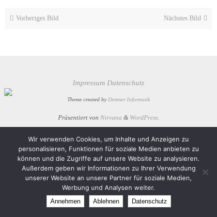
Vorheriges Bild
Nächstes Bild
Impressum
Datenschutz
Theme created by
Dettmer Informatik
Präsentiert von
Nirvana
&
WordPress.
Wir verwenden Cookies, um Inhalte und Anzeigen zu
personalisieren, Funktionen für soziale Medien anbieten zu
können und die Zugriffe auf unsere Website zu analysieren.
Außerdem geben wir Informationen zu Ihrer Verwendung
unserer Website an unsere Partner für soziale Medien,
Werbung und Analysen weiter.
Annehmen
Ablehnen
Datenschutz