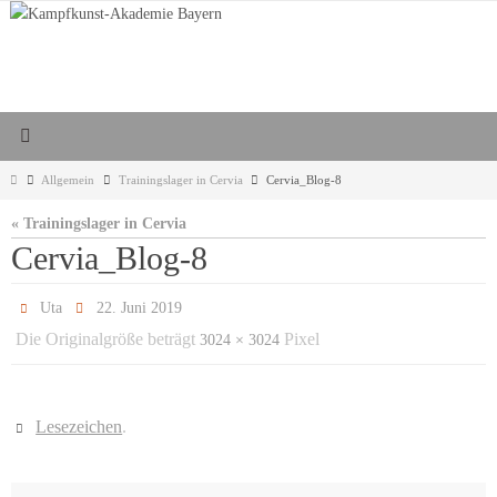
Zum
Inhalt
springen
Start
Allgemein
Trainingslager in Cervia
Cervia_Blog-8
« Trainingslager in Cervia
Cervia_Blog-8
Uta
22. Juni 2019
Die Originalgröße beträgt
Pixel
3024 × 3024
Lesezeichen
.