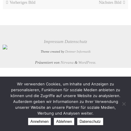
Vorheriges Bild
Nächstes Bild
Impressum
Datenschutz
Theme created by
Dettmer Informatik
Präsentiert von
Nirvana
&
WordPress.
Wir verwenden Cookies, um Inhalte und Anzeigen zu
personalisieren, Funktionen für soziale Medien anbieten zu
können und die Zugriffe auf unsere Website zu analysieren.
Außerdem geben wir Informationen zu Ihrer Verwendung
unserer Website an unsere Partner für soziale Medien,
Werbung und Analysen weiter.
Annehmen
Ablehnen
Datenschutz