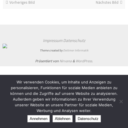
Vorheriges Bild
Nächstes Bild
Impressum
Datenschutz
Theme created by
Dettmer Informatik
Präsentiert von
Nirvana
&
WordPress.
Wir verwenden Cookies, um Inhalte und Anzeigen zu
personalisieren, Funktionen für soziale Medien anbieten zu
können und die Zugriffe auf unsere Website zu analysieren.
Außerdem geben wir Informationen zu Ihrer Verwendung
unserer Website an unsere Partner für soziale Medien,
Werbung und Analysen weiter.
Annehmen
Ablehnen
Datenschutz