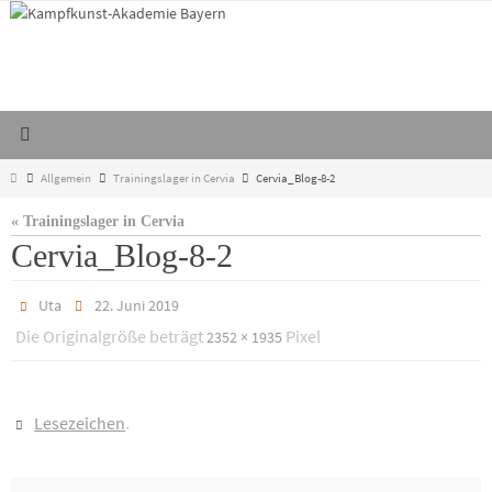
Zum
Inhalt
springen
Start
Allgemein
Trainingslager in Cervia
Cervia_Blog-8-2
« Trainingslager in Cervia
Cervia_Blog-8-2
Uta
22. Juni 2019
Die Originalgröße beträgt
Pixel
2352 × 1935
Lesezeichen
.