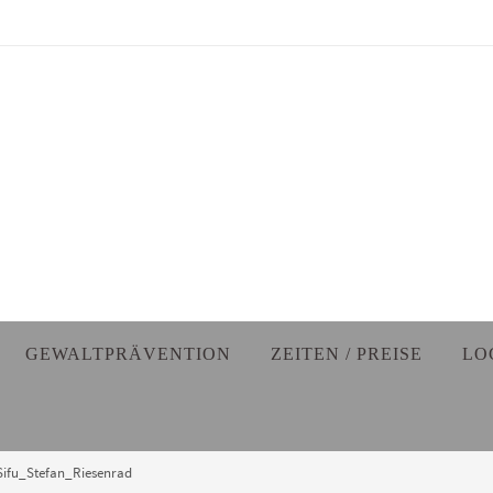
GEWALTPRÄVENTION
ZEITEN / PREISE
LO
Sifu_Stefan_Riesenrad