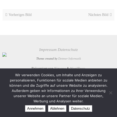
Vorheriges Bild
Nächstes Bild
Impressum
Datenschutz
Theme created by
Dettmer Informatik
Präsentiert von
Nirvana
&
WordPress.
Wir verwenden Cookies, um Inhalte und Anzeigen zu
personalisieren, Funktionen für soziale Medien anbieten zu
können und die Zugriffe auf unsere Website zu analysieren.
Außerdem geben wir Informationen zu Ihrer Verwendung
unserer Website an unsere Partner für soziale Medien,
Werbung und Analysen weiter.
Annehmen
Ablehnen
Datenschutz