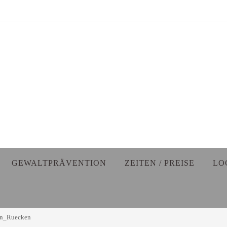
GEWALTPRÄVENTION
ZEITEN / PREISE
LO
n_Ruecken