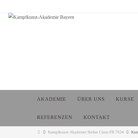
Zum
Inhalt
springen
Zum
AKADEMIE
ÜBER UNS
KURSE
Inhalt
springen
REFERENZEN
KONTAKT
Start
Kampfkunst-Akademie Stefan Claus FB 7634
Kam