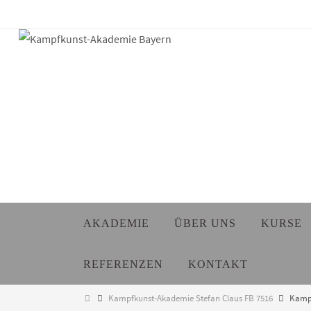
Zum
Inhalt
springen
Zum
AKADEMIE
ÜBER UNS
KURSE
Inhalt
springen
REFERENZEN
KONTAKT
Start
Kampfkunst-Akademie Stefan Claus FB 7516
Kampf