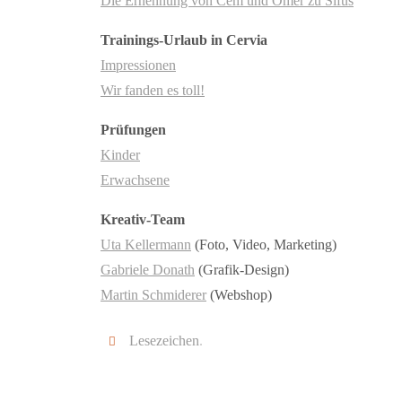
Die Ernennung von Cem und Ömer zu Sifus
Trainings-Urlaub in Cervia
Impressionen
Wir fanden es toll!
Prüfungen
Kinder
Erwachsene
Kreativ-Team
Uta Kellermann
(Foto, Video, Marketing)
Gabriele Donath
(Grafik-Design)
Martin Schmiderer
(Webshop)
Lesezeichen
.