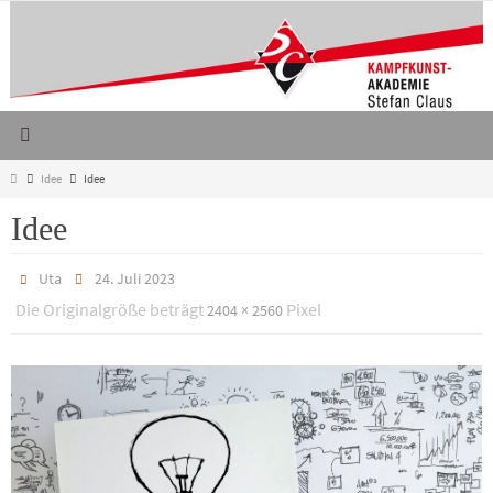
Zum
Inhalt
springen
Start
Idee
Idee
Idee
Uta
24. Juli 2023
Die Originalgröße beträgt
Pixel
2404 × 2560