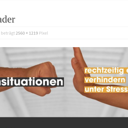
ader
 beträgt
2560 × 1219
Pixel