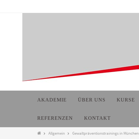
Zum
Inhalt
springen
Zum
AKADEMIE
ÜBER UNS
KURSE
Inhalt
springen
REFERENZEN
KONTAKT
Start
Allgemein
Gewaltpräventionstrainings in Münche