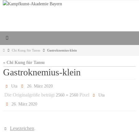
Zum
Inhalt
springen
Start
Chi Kung für Tansu
Gastroknemius-klein
« Chi Kung für Tansu
Gastroknemius-klein
Uta
26. März 2020
Die Originalgröße beträgt
Pixel
2560 × 2560
Uta
26. März 2020
Lesezeichen
.