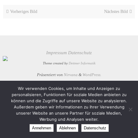
Vorheriges Bild
Nächstes Bild
Impressum
Datenschutz
Theme created by
Dettmer Informatik
Präsentiert von
Nirvana
&
WordPress.
Wir verwenden Cookies, um Inhalte und Anzeigen zu
personalisieren, Funktionen für soziale Medien anbieten zu
können und die Zugriffe auf unsere Website zu analysieren.
Außerdem geben wir Informationen zu Ihrer Verwendung
unserer Website an unsere Partner für soziale Medien,
Werbung und Analysen weiter.
Annehmen
Ablehnen
Datenschutz