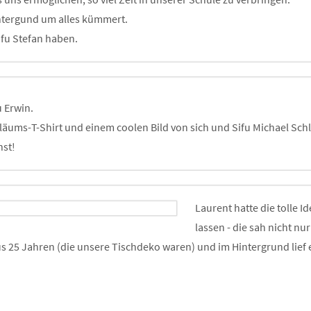
intergund um alles kümmert.
ifu Stefan haben.
 Erwin.
läums-T-Shirt und einem coolen Bild von sich und Sifu Michael Schl
nst!
Laurent hatte die tolle I
lassen - die sah nicht nu
s 25 Jahren (die unsere Tischdeko waren) und im Hintergrund lief