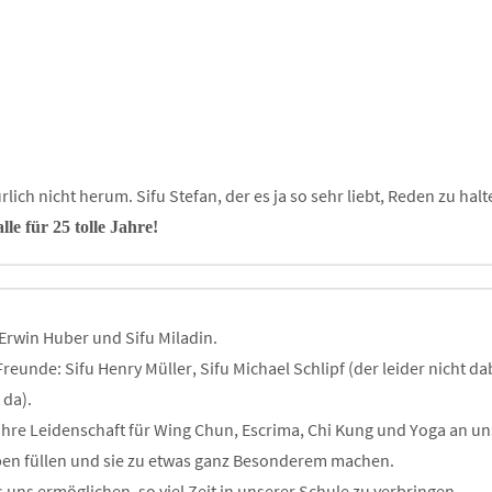
ch nicht herum. Sifu Stefan, der es ja so sehr liebt, Reden zu halt
le für 25 tolle Jahre!
 Erwin Huber und Sifu Miladin.
unde: Sifu Henry Müller, Sifu Michael Schlipf (der leider nicht d
 da).
hre Leidenschaft für Wing Chun, Escrima, Chi Kung und Yoga an uns
eben füllen und sie zu etwas ganz Besonderem machen.
 uns ermöglichen, so viel Zeit in unserer Schule zu verbringen.