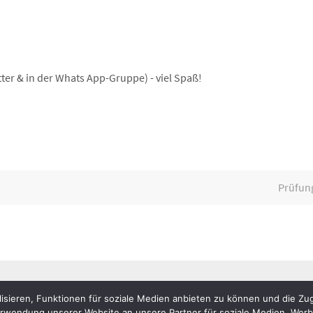
ter & in der Whats App-Gruppe) - viel Spaß!
Prüfun
isieren, Funktionen für soziale Medien anbieten zu können und die Zug
Impressum
Datenschutz
erwendung unserer Website an unsere Partner für soziale Medien, Wer
Theme created by
Dettmer Informatik