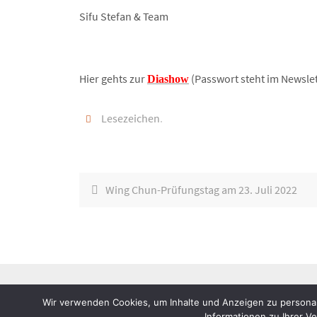
Sifu Stefan & Team
Hier gehts zur
(Passwort steht im Newslet
Diashow
Lesezeichen
.
Wing Chun-Prüfungstag am 23. Juli 2022
Wir verwenden Cookies, um Inhalte und Anzeigen zu personal
Informationen zu Ihrer V