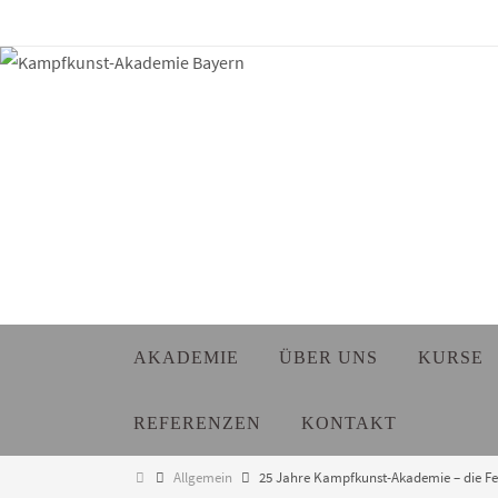
Zum
Inhalt
springen
Zum
AKADEMIE
ÜBER UNS
KURSE
Inhalt
springen
REFERENZEN
KONTAKT
Start
Allgemein
25 Jahre Kampfkunst-Akademie – die Fe