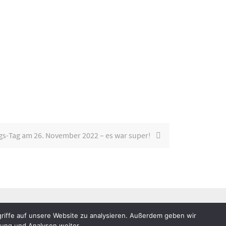
gs-Tag am 26. November 2022 – es war super!
riffe auf unsere Website zu analysieren. Außerdem geben wir
bung und Analysen weiter.