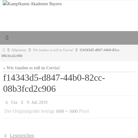
Zum
Inhalt
springen
Start
Allgemein
Wir fanden es toll in Cervia!
f14343d5-d847-44b0-82cc-
08b3fcd2c906
« Wir fanden es toll in Cervia!
f14343d5-d847-44b0-82cc-
08b3fcd2c906
Uta
9. Juli 2019
Die Originalgröße beträgt
Pixel
1600 × 1600
Lesezeichen
.