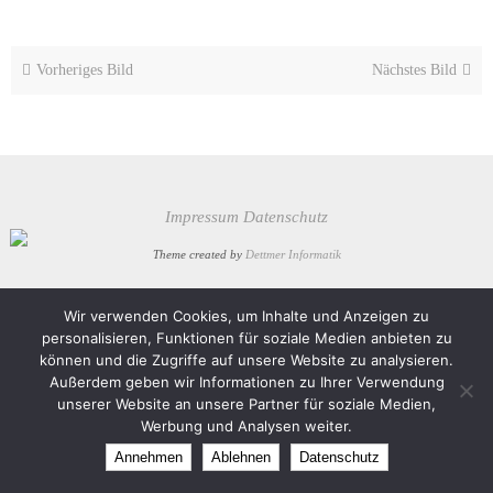
Vorheriges Bild
Nächstes Bild
Impressum
Datenschutz
Theme created by
Dettmer Informatik
Präsentiert von
Nirvana
&
WordPress.
Wir verwenden Cookies, um Inhalte und Anzeigen zu
personalisieren, Funktionen für soziale Medien anbieten zu
können und die Zugriffe auf unsere Website zu analysieren.
Außerdem geben wir Informationen zu Ihrer Verwendung
unserer Website an unsere Partner für soziale Medien,
Werbung und Analysen weiter.
Annehmen
Ablehnen
Datenschutz