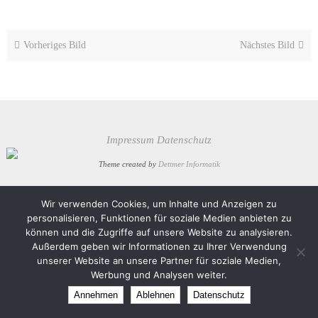
Vorheriges Bild
Nächstes Bild
Impressum
Datenschutz
Theme created by
Dettmer Informatik
Präsentiert von
Nirvana
&
WordPress.
Wir verwenden Cookies, um Inhalte und Anzeigen zu
personalisieren, Funktionen für soziale Medien anbieten zu
können und die Zugriffe auf unsere Website zu analysieren.
Außerdem geben wir Informationen zu Ihrer Verwendung
unserer Website an unsere Partner für soziale Medien,
Werbung und Analysen weiter.
Annehmen
Ablehnen
Datenschutz