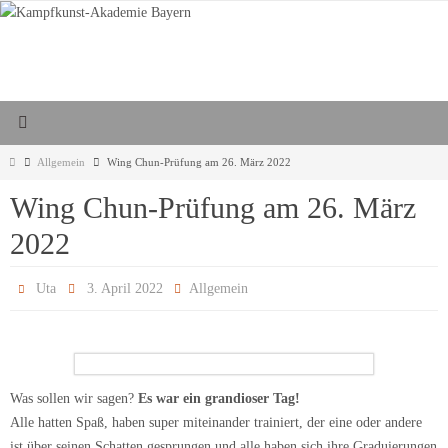
Zum
Inhalt
springen
Start
Allgemein
Wing Chun-Prüfung am 26. März 2022
Wing Chun-Prüfung am 26. März
2022
Uta
3. April 2022
Allgemein
Was sollen wir sagen?
Es war ein grandioser Tag!
Alle hatten Spaß, haben super miteinander trainiert, der eine oder andere
ist über seinen Schatten gesprungen und alle haben sich ihre Graduierungen