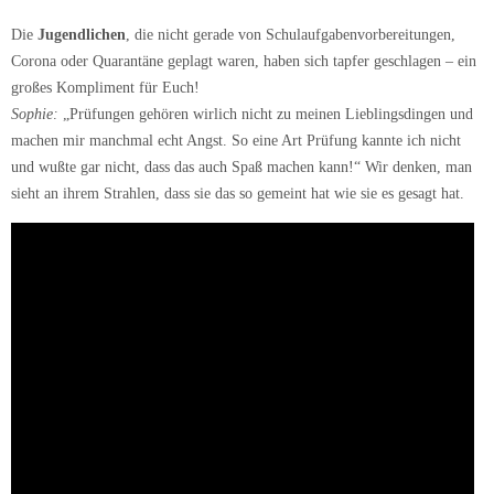
Die
Jugendlichen
, die nicht gerade von Schulaufgabenvorbereitungen,
Corona oder Quarantäne geplagt waren, haben sich tapfer geschlagen – ein
großes Kompliment für Euch!
Sophie:
„Prüfungen gehören wirlich nicht zu meinen Lieblingsdingen und
machen mir manchmal echt Angst. So eine Art Prüfung kannte ich nicht
und wußte gar nicht, dass das auch Spaß machen kann!“ Wir denken, man
sieht an ihrem Strahlen, dass sie das so gemeint hat wie sie es gesagt hat.