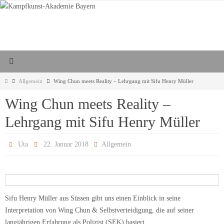
Zum
Inhalt
springen
Start
Allgemein
Wing Chun meets Reality – Lehrgang mit Sifu Henry Müller
Wing Chun meets Reality –
Lehrgang mit Sifu Henry Müller
Uta
22. Januar 2018
Allgemein
Sifu Henry Müller aus Süssen gibt uns einen Einblick in seine
Interpretation von Wing Chun & Selbstverteidigung, die auf seiner
langjährigen Erfahrung als Polizist (SEK) basiert.