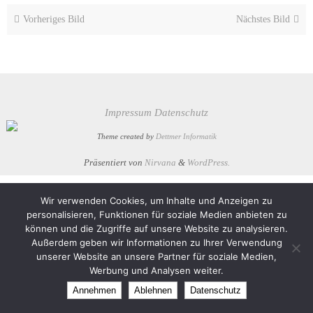
Vorheriges Bild
Nächstes Bild
Impressum
Datenschutz
Theme created by
Dettmer Informatik
Präsentiert von
Nirvana
&
WordPress.
Wir verwenden Cookies, um Inhalte und Anzeigen zu
personalisieren, Funktionen für soziale Medien anbieten zu
können und die Zugriffe auf unsere Website zu analysieren.
Außerdem geben wir Informationen zu Ihrer Verwendung
unserer Website an unsere Partner für soziale Medien,
Werbung und Analysen weiter.
Annehmen
Ablehnen
Datenschutz