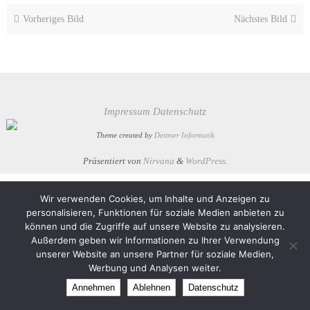
Vorheriges Bild
Nächstes Bild
Impressum
Datenschutz
Theme created by
Dettmer Informatik
Präsentiert von
Nirvana
&
WordPress.
Wir verwenden Cookies, um Inhalte und Anzeigen zu
personalisieren, Funktionen für soziale Medien anbieten zu
können und die Zugriffe auf unsere Website zu analysieren.
Außerdem geben wir Informationen zu Ihrer Verwendung
unserer Website an unsere Partner für soziale Medien,
Werbung und Analysen weiter.
Annehmen
Ablehnen
Datenschutz