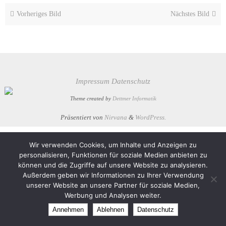
Vorheriges Bild
Nächstes Bild
Impressum
Datenschutz
Theme created by
Dettmer Informatik
Präsentiert von
Nirvana
&
WordPress.
Wir verwenden Cookies, um Inhalte und Anzeigen zu
personalisieren, Funktionen für soziale Medien anbieten zu
können und die Zugriffe auf unsere Website zu analysieren.
Außerdem geben wir Informationen zu Ihrer Verwendung
unserer Website an unsere Partner für soziale Medien,
Werbung und Analysen weiter.
Annehmen
Ablehnen
Datenschutz