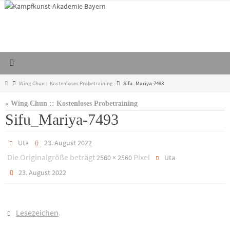
Zum
Inhalt
springen
Start
Wing Chun :: Kostenloses Probetraining
Sifu_Mariya-7493
« Wing Chun :: Kostenloses Probetraining
Sifu_Mariya-7493
Uta
23. August 2022
Die Originalgröße beträgt
Pixel
2560 × 2560
Uta
23. August 2022
Lesezeichen
.