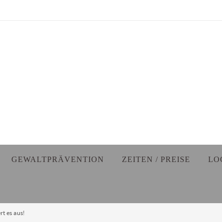
GEWALTPRÄVENTION
ZEITEN / PREISE
LO
t es aus!