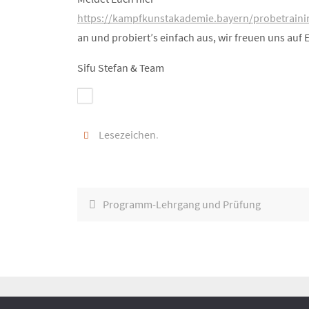
https://kampfkunstakademie.bayern/probetraini
an und probiert’s einfach aus, wir freuen uns auf 
Sifu Stefan & Team
Lesezeichen
.
Programm-Lehrgang und Prüfung