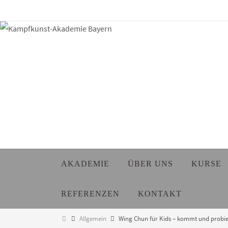
Zum
Inhalt
springen
Zum
AKADEMIE
ÜBER UNS
KURSE
Inhalt
springen
REFERENZEN
KONTAKT
Start
Allgemein
Wing Chun für Kids – kommt und probier