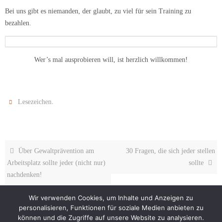
Bei uns gibt es niemanden, der glaubt, zu viel für sein Training zu
bezahlen.
Wer’s mal ausprobieren will, ist herzlich willkommen!
.
Lesezeichen
Über Gewaltprävention am
30 Fragen, die sich jeder stellen
Arbeitsplatz sollte jeder (nicht nur)
sollte
nachdenken!
Wir verwenden Cookies, um Inhalte und Anzeigen zu
personalisieren, Funktionen für soziale Medien anbieten zu
können und die Zugriffe auf unsere Website zu analysieren.