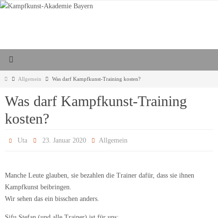
Zum
Inhalt
springen
Start
Allgemein
Was darf Kampfkunst-Training kosten?
Was darf Kampfkunst-Training
kosten?
Uta
23. Januar 2020
Allgemein
Manche Leute glauben, sie bezahlen die Trainer dafür, dass sie ihnen
Kampfkunst beibringen.
Wir sehen das ein bisschen anders.
Sifu Stefan (und alle Trainer) ist für uns: