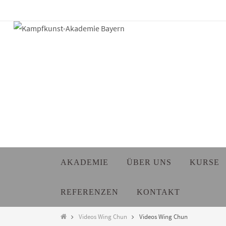
Zum
Inhalt
springen
Zum
AKADEMIE
ÜBER UNS
KURSE
Inhalt
springen
REFERENZEN
KONTAKT
Start
Videos Wing Chun
Videos Wing Chun