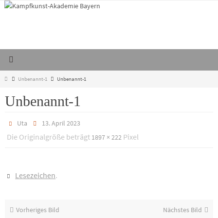
Zum
Inhalt
springen
Start
Unbenannt-1
Unbenannt-1
Unbenannt-1
Uta
13. April 2023
Die Originalgröße beträgt
Pixel
1897 × 222
Lesezeichen
.
Vorheriges Bild
Nächstes Bild