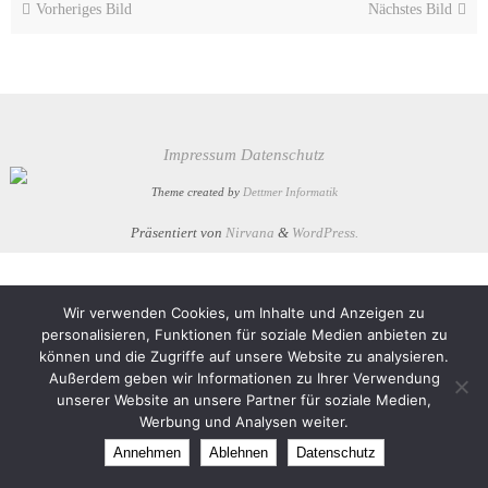
Vorheriges Bild
Nächstes Bild
Impressum
Datenschutz
Theme created by
Dettmer Informatik
Präsentiert von
Nirvana
&
WordPress.
Wir verwenden Cookies, um Inhalte und Anzeigen zu
personalisieren, Funktionen für soziale Medien anbieten zu
können und die Zugriffe auf unsere Website zu analysieren.
Außerdem geben wir Informationen zu Ihrer Verwendung
unserer Website an unsere Partner für soziale Medien,
Werbung und Analysen weiter.
Annehmen
Ablehnen
Datenschutz