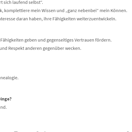
t sich laufend selbst“.
ik, komplettiere mein Wissen und „ganz nebenbei“ mein Können.
Interesse daran haben, ihre Fähigkeiten weiterzuentwickeln.
 Fähigkeiten geben und gegenseitiges Vertrauen fördern.
s und Respekt anderen gegenüber wecken.
enealogie.
Dinge?
und.