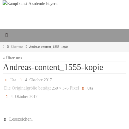
Zum
Inhalt
springen
Start
Über uns
Andreas-content_1555-kopie
« Über uns
Andreas-content_1555-kopie
Uta
4. Oktober 2017
Die Originalgröße beträgt
Pixel
250 × 376
Uta
4. Oktober 2017
Lesezeichen
.