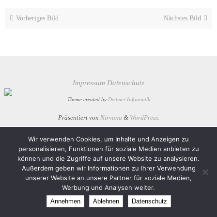
Vorheriges Bild
Nächstes Bild
Impressum
Datenschutz
Theme created by
Dettmer Informatik
Präsentiert von
Nirvana
&
WordPress.
Wir verwenden Cookies, um Inhalte und Anzeigen zu
personalisieren, Funktionen für soziale Medien anbieten zu
können und die Zugriffe auf unsere Website zu analysieren.
Außerdem geben wir Informationen zu Ihrer Verwendung
unserer Website an unsere Partner für soziale Medien,
Werbung und Analysen weiter.
Annehmen
Ablehnen
Datenschutz