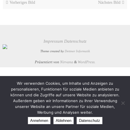
Vorheriges Bild
Nächstes Bild
Impressum
Datenschutz
Theme created by
Dettmer Informatik
Präsentiert von
Nirvana
&
WordPress.
Wir verwenden Cookies, um Inhalte und Anzeigen zu
personalisieren, Funktionen für soziale Medien anbieten zu
können und die Zugriffe auf unsere Website zu analysieren.
Außerdem geben wir Informationen zu Ihrer Verwendung
unserer Website an unsere Partner für soziale Medien,
Werbung und Analysen weiter.
Annehmen
Ablehnen
Datenschutz