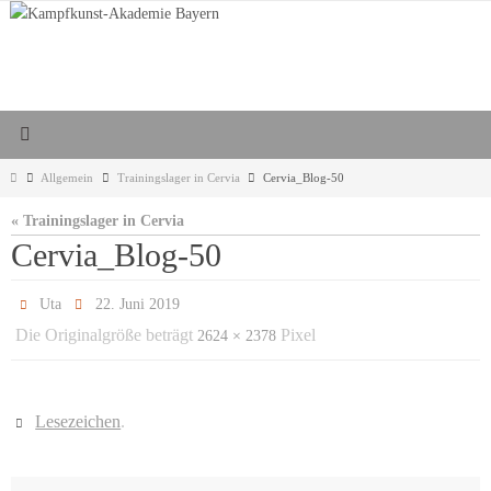
Zum
Inhalt
springen
Start
Allgemein
Trainingslager in Cervia
Cervia_Blog-50
« Trainingslager in Cervia
Cervia_Blog-50
Uta
22. Juni 2019
Die Originalgröße beträgt
Pixel
2624 × 2378
Lesezeichen
.