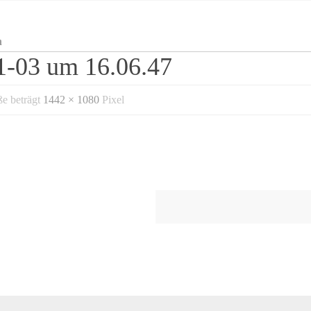
n
1-03 um 16.06.47
ße beträgt
1442 × 1080
Pixel