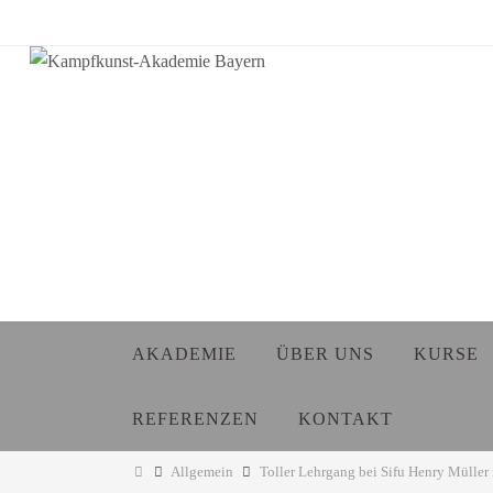
Zum
Inhalt
springen
Zum
AKADEMIE
ÜBER UNS
KURSE
Inhalt
springen
REFERENZEN
KONTAKT
Start
Allgemein
Toller Lehrgang bei Sifu Henry Müller