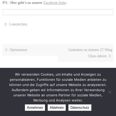
P.S.: Hier geht’s zu unserer
Facebook-Seite
.
.
Lesezeichen
Optimismus
Gedanken zu meinen 27 Wing
Chun-Jahren
Wir verwenden Cookies, um Inhalte und Anzeigen zu
personalisieren, Funktionen für soziale Medien anbieten zu
können und die Zugriffe auf unsere Website zu analysieren.
Außerdem geben wir Informationen zu Ihrer Verwendung
Impressum
Datenschutz
unserer Website an unsere Partner für soziale Medien,
Theme created by
Dettmer Informatik
Werbung und Analysen weiter.
Präsentiert von
Nirvana
&
WordPress.
Annehmen
Ablehnen
Datenschutz