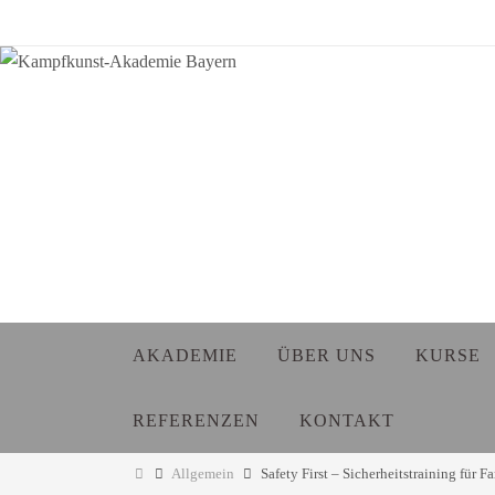
Zum
Inhalt
springen
Zum
AKADEMIE
ÜBER UNS
KURSE
Inhalt
springen
REFERENZEN
KONTAKT
Start
Allgemein
Safety First – Sicherheitstraining für 