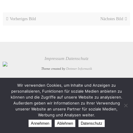
Vorheriges Bild
Nächstes Bild
Impressum
Datenschutz
Theme created by
Dettmer Informatik
Präsentiert von
Nirvana
&
WordPress.
Wir verwenden Cookies, um Inhalte und Anzeigen zu
personalisieren, Funktionen für soziale Medien anbieten zu
können und die Zugriffe auf unsere Website zu analysieren.
Außerdem geben wir Informationen zu Ihrer Verwendung
unserer Website an unsere Partner für soziale Medien,
Werbung und Analysen weiter.
Annehmen
Ablehnen
Datenschutz