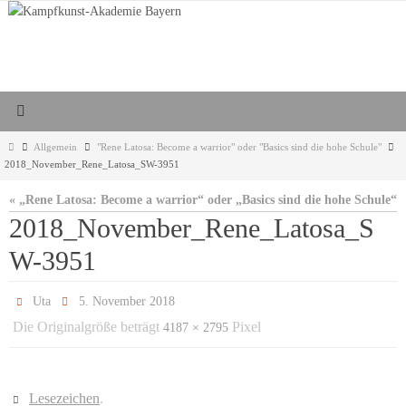
Zum
Inhalt
springen
Start
Allgemein
"Rene Latosa: Become a warrior" oder "Basics sind die hohe Schule"
2018_November_Rene_Latosa_SW-3951
« „Rene Latosa: Become a warrior“ oder „Basics sind die hohe Schule“
2018_November_Rene_Latosa_S
W-3951
Uta
5. November 2018
Die Originalgröße beträgt
Pixel
4187 × 2795
Lesezeichen
.