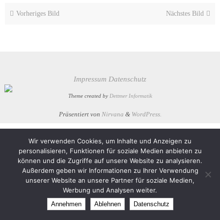
Vorheriges Bild
Nächstes Bild
Impressum
Datenschutz
Theme created by
Dettmer Informatik
Präsentiert von
Nirvana
&
WordPress.
Wir verwenden Cookies, um Inhalte und Anzeigen zu
personalisieren, Funktionen für soziale Medien anbieten zu
können und die Zugriffe auf unsere Website zu analysieren.
Außerdem geben wir Informationen zu Ihrer Verwendung
unserer Website an unsere Partner für soziale Medien,
Werbung und Analysen weiter.
Annehmen
Ablehnen
Datenschutz