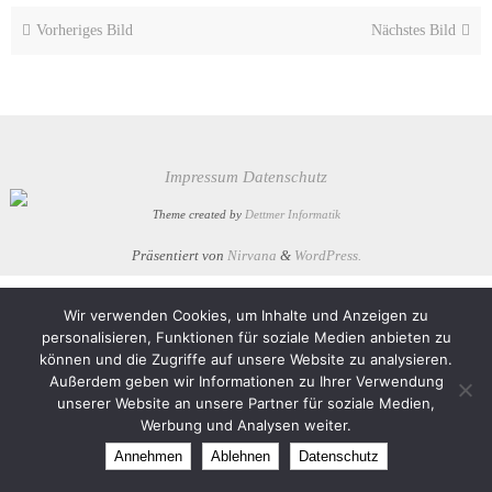
Vorheriges Bild
Nächstes Bild
Impressum
Datenschutz
Theme created by
Dettmer Informatik
Präsentiert von
Nirvana
&
WordPress.
Wir verwenden Cookies, um Inhalte und Anzeigen zu
personalisieren, Funktionen für soziale Medien anbieten zu
können und die Zugriffe auf unsere Website zu analysieren.
Außerdem geben wir Informationen zu Ihrer Verwendung
unserer Website an unsere Partner für soziale Medien,
Werbung und Analysen weiter.
Annehmen
Ablehnen
Datenschutz